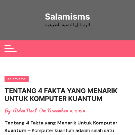
Skip
to
Salamisms
content
الرسائل النصية الطبيعية
salamisms
TENTANG 4 FAKTA YANG MENARIK
UNTUK KOMPUTER KUANTUM
By:
Aiden Neal
On:
November 4, 2024
Tentang 4 Fakta yang Menarik Untuk Komputer
Kuantum
– Komputer kuantum adalah salah satu