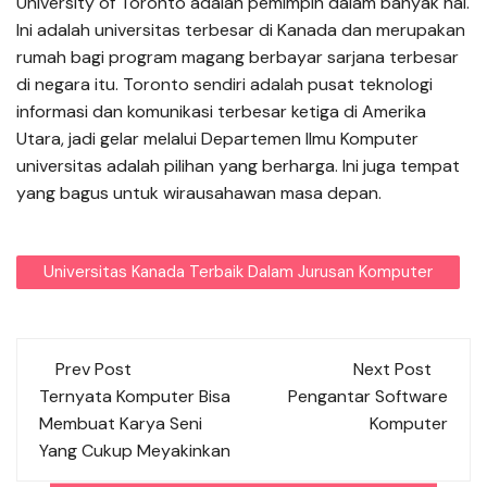
University of Toronto adalah pemimpin dalam banyak hal.
Ini adalah universitas terbesar di Kanada dan merupakan
rumah bagi program magang berbayar sarjana terbesar
di negara itu. Toronto sendiri adalah pusat teknologi
informasi dan komunikasi terbesar ketiga di Amerika
Utara, jadi gelar melalui Departemen Ilmu Komputer
universitas adalah pilihan yang berharga. Ini juga tempat
yang bagus untuk wirausahawan masa depan.
Universitas Kanada Terbaik Dalam Jurusan Komputer
Post
Prev Post
Next Post
navigation
Ternyata Komputer Bisa
Pengantar Software
Membuat Karya Seni
Komputer
Yang Cukup Meyakinkan