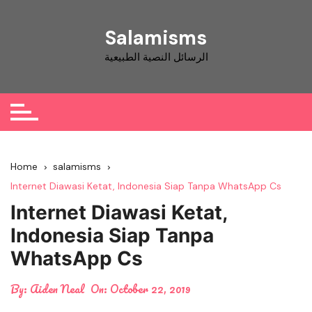
Skip
to
Salamisms
content
الرسائل النصية الطبيعية
Home
salamisms
Internet Diawasi Ketat, Indonesia Siap Tanpa WhatsApp Cs
Internet Diawasi Ketat,
Indonesia Siap Tanpa
WhatsApp Cs
By:
Aiden Neal
On:
October 22, 2019