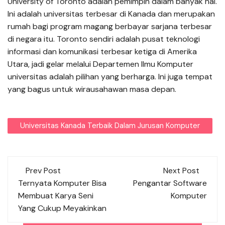
University of Toronto adalah pemimpin dalam banyak hal.
Ini adalah universitas terbesar di Kanada dan merupakan
rumah bagi program magang berbayar sarjana terbesar
di negara itu. Toronto sendiri adalah pusat teknologi
informasi dan komunikasi terbesar ketiga di Amerika
Utara, jadi gelar melalui Departemen Ilmu Komputer
universitas adalah pilihan yang berharga. Ini juga tempat
yang bagus untuk wirausahawan masa depan.
Universitas Kanada Terbaik Dalam Jurusan Komputer
Post
Prev Post
Next Post
navigation
Ternyata Komputer Bisa
Pengantar Software
Membuat Karya Seni
Komputer
Yang Cukup Meyakinkan