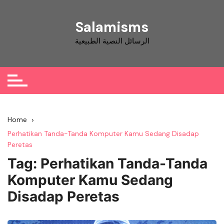
Skip
to
Salamisms
content
الرسائل النصية الطبيعية
Home
Perhatikan Tanda-Tanda Komputer Kamu Sedang Disadap
Peretas
Tag:
Perhatikan Tanda-Tanda
Komputer Kamu Sedang
Disadap Peretas