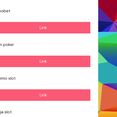
bobet
Link
dn poker
Link
emo slot
Link
ja slot