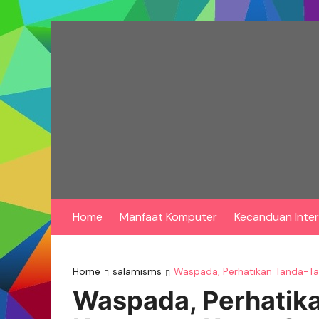
Skip
to
content
Home
Manfaat Komputer
Kecanduan Inte
Home
salamisms
Waspada, Perhatikan Tanda-T
Waspada, Perhatik