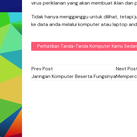
virus periklanan yang akan membuat iklan dan p
Tidak hanya mengganggu untuk dilihat, tetap
ke data anda melalui komputer atau laptop and
Perhatikan Tanda-Tanda Komputer Kamu Sedan
Post
Prev Post
Next Pos
Jaringan Komputer Beserta Fungsinya
Memperce
navigation