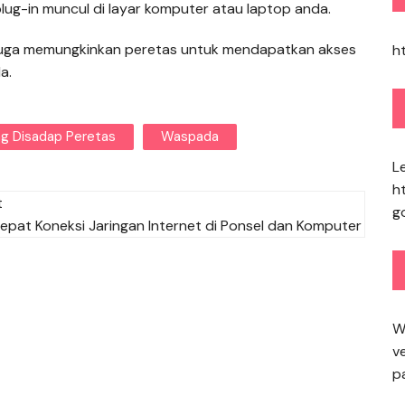
lug-in muncul di layar komputer atau laptop anda.
i juga memungkinkan peretas untuk mendapatkan akses
h
a.
g Disadap Peretas
Waspada
L
h
t
g
pat Koneksi Jaringan Internet di Ponsel dan Komputer
W
ve
pa