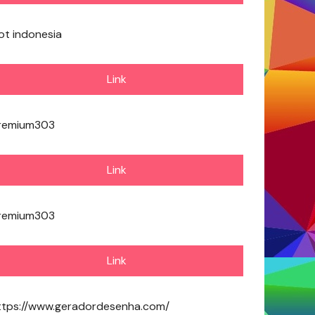
lot indonesia
Link
remium303
Link
remium303
Link
ttps://www.geradordesenha.com/