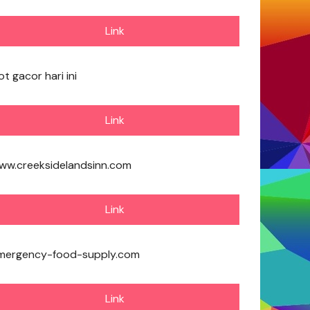
Link
ot gacor hari ini
Link
ww.creeksidelandsinn.com
Link
mergency-food-supply.com
Link