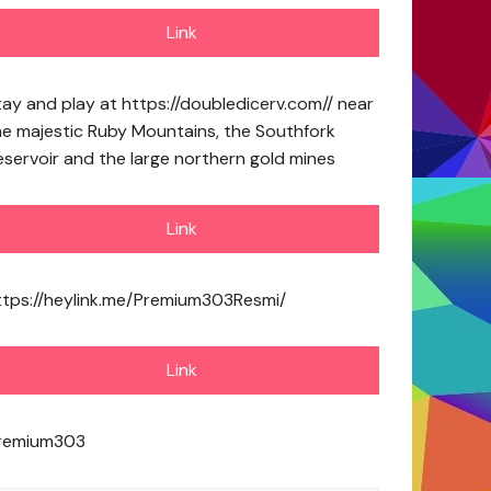
Link
tay and play at
https://doubledicerv.com//
near
he majestic Ruby Mountains, the Southfork
eservoir and the large northern gold mines
Link
ttps://heylink.me/Premium303Resmi/
Link
remium303