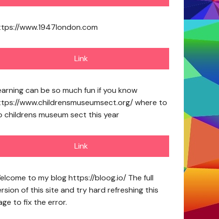
ttps://www.1947london.com
Link
earning can be so much fun if you know
ttps://www.childrensmuseumsect.org/
where to
o childrens museum sect this year
Link
elcome to my blog
https://bloog.io/
The full
rsion of this site and try hard refreshing this
ge to fix the error.