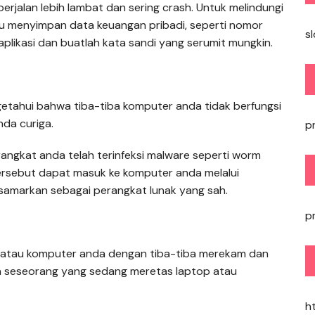
erjalan lebih lambat dan sering crash. Untuk melindungi
au menyimpan data keuangan pribadi, seperti nomor
s
aplikasi dan buatlah kata sandi yang serumit mungkin.
tahui bahwa tiba-tiba komputer anda tidak berfungsi
da curiga.
p
angkat anda telah terinfeksi malware seperti worm
ersebut dapat masuk ke komputer anda melalui
isamarkan sebagai perangkat lunak yang sah.
p
p atau komputer anda dengan tiba-tiba merekam dan
da seseorang yang sedang meretas laptop atau
h