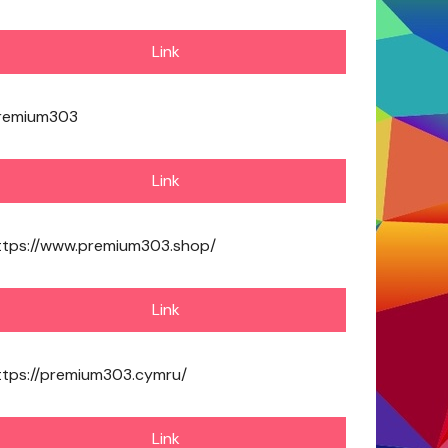
Link
remium303
Link
ttps://www.premium303.shop/
Link
ttps://premium303.cymru/
Link